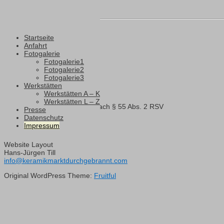
Angaben gemäß § 5 TMG
Startseite
Karl-Heinz Till
Anfahrt
Fotogalerie
Hofgut Appenborn
Fotogalerie1
35466 Rabenau
Fotogalerie2
Fotogalerie3
Tel.: +49 (0) 6407 1293
Werkstätten
Karl-Heinz-Till@t-online.de
Werkstätten A – K
Werkstätten L – Z
Verantwortlich für den Inhalt nach § 55 Abs. 2 RSV
Presse
Datenschutz
Karl-Heinz Till
Impressum
(Adresse wie oben)
Website Layout
Hans-Jürgen Till
info@keramikmarktdurchgebrannt.com
Original WordPress Theme:
Fruitful